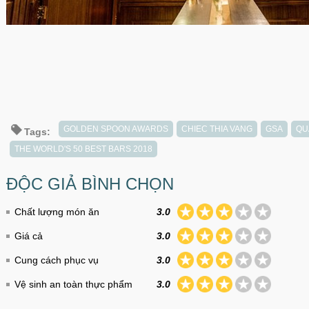
GOLDEN SPOON AWARDS
CHIEC THIA VANG
GSA
QU
Tags:
THE WORLD'S 50 BEST BARS 2018
ĐỘC GIẢ BÌNH CHỌN
Chất lượng món ăn
3.0
Giá cả
3.0
Cung cách phục vụ
3.0
Vệ sinh an toàn thực phẩm
3.0