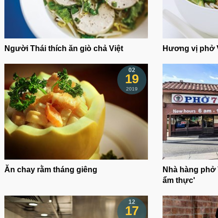
Người Thái thích ăn giò chả Việt
Hương vị phở 
02
19
2019
Ăn chay rằm tháng giêng
Nhà hàng phở V
ẩm thực'
12
17