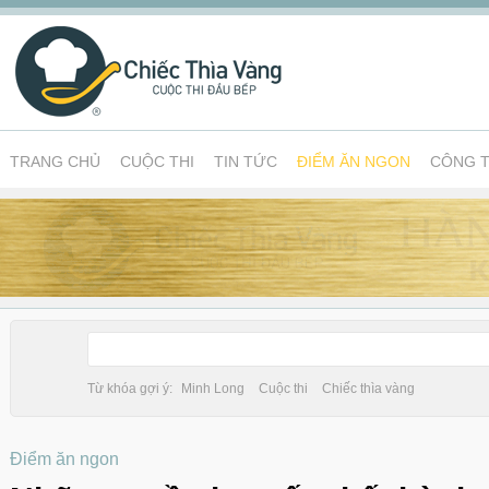
TRANG CHỦ
CUỘC THI
TIN TỨC
ĐIỂM ĂN NGON
CÔNG T
Từ khóa gợi ý:
Minh Long
Cuộc thi
Chiếc thìa vàng
Điểm ăn ngon