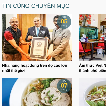
TIN CÙNG CHUYÊN MỤC
08
05
2019
Nhà hàng hoạt động trên độ cao lớn
Ẩm thực Việt N
nhất thế giới
thành phố biể
05
07
2019