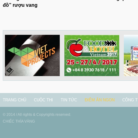
đồ” rượu vang
TRANG CHỦ
CUỘC THI
TIN TỨC
ĐIỂM ĂN NGON
CÔNG T
© 2014 / All rights & Copyrights reserved.
CHIẾC THÌA VÀNG