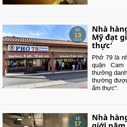
Nhà hàng
02
13
Mỹ đạt gi
2019
thực'
Phở 79 là n
quận Cam c
thưởng danh
thường được
ẩm thực".
Nhà hàng
12
17
giới năm