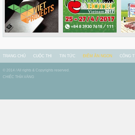
TRANG CHỦ
CUỘC THI
TIN TỨC
ĐIỂM ĂN NGON
CÔNG T
© 2014 / All rights & Copyrights reserved.
CHIẾC THÌA VÀNG