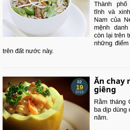
Thành phố
tĩnh và xi
Nam của Ne
mệnh danh 
còn lại trên 
những điểm
trên đất nước này.
Ăn chay 
02
19
giêng
2019
Rằm tháng G
ba dịp dùng 
năm.