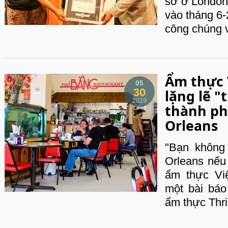
sở ở London
vào tháng 6-2
công chúng 
Ẩm thực 
05
30
lặng lẽ "
2019
thành ph
Orleans
"Bạn không
Orleans nếu
ẩm thực Vi
một bài báo
ẩm thực Thril