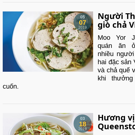
Người Th
05
07
giò chả V
2019
Moo Yor J
quán ăn 
nhiều người
hai đặc sản 
và chả quế v
khi thưởn
cuốn.
Hương vị
03
18
Queenst
2019