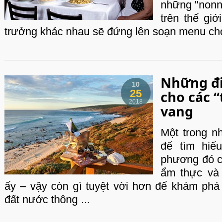
những "nonn
trên thế giớ
trưởng khác nhau sẽ đứng lên soạn menu ch
Những đ
10
25
cho các “
2018
vang
Một trong n
để tìm hiể
phương đó ch
ẩm thực và 
ấy – vậy còn gì tuyệt vời hơn để khám phá
đất nước thông ...