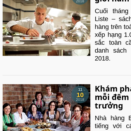
2018
Cuối tháng
Liste – sá
hàng trên to
xếp hạng 1.
sắc toàn c
danh sách
2018.
Khám ph
11
10
mỗi đêm 
2018
trưởng
Nhà hàng E
tiếng với 