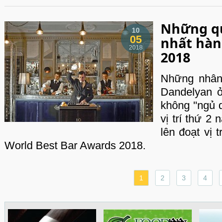
Những qu
10
05
nhất hàn
2018
2018
Những nhân 
Dandelyan 
không "ngủ 
vị trí thứ 2
lên đoạt vị t
World Best Bar Awards 2018.
1
2
3
4