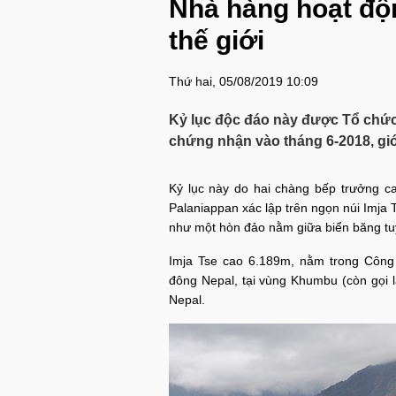
Nhà hàng hoạt độn
thế giới
Thứ hai, 05/08/2019 10:09
Kỷ lục độc đáo này được Tổ chức
chứng nhận vào tháng 6-2018, giớ
Kỷ lục này do hai chàng bếp trưởng c
Palaniappan xác lập trên ngọn núi Imja T
như một hòn đảo nằm giữa biển băng tuy
Imja Tse cao 6.189m, nằm trong Công
đông Nepal, tại vùng Khumbu (còn gọi l
Nepal.