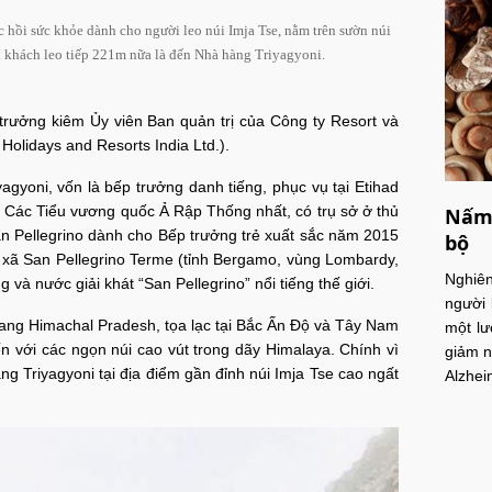
 hồi sức khỏe dành cho người leo núi Imja Tse, nằm trên sườn núi
u khách leo tiếp 221m nữa là đến Nhà hàng Triyagyoni.
trưởng kiêm Ủy viên Ban quản trị của Công ty Resort và
olidays and Resorts India Ltd.).
gyoni, vốn là bếp trưởng danh tiếng, phục vụ tại Etihad
 Các Tiểu vương quốc Ả Rập Thống nhất, có trụ sở ở thủ
Nấm 
an Pellegrino dành cho Bếp trưởng trẻ xuất sắc năm 2015
bộ
ại xã San Pellegrino Terme (tỉnh Bergamo, vùng Lombardy,
Nghiê
và nước giải khát “San Pellegrino” nổi tiếng thế giới.
người 
 bang Himachal Pradesh, tọa lạc tại Bắc Ấn Độ và Tây Nam
một lư
n với các ngọn núi cao vút trong dãy Himalaya. Chính vì
giảm n
g Triyagyoni tại địa điểm gần đỉnh núi Imja Tse cao ngất
Alzhei