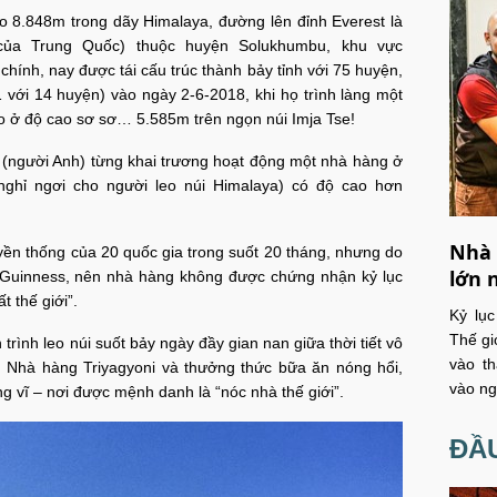
cao 8.848m trong dãy Himalaya, đường lên đỉnh Everest là
của Trung Quốc) thuộc huyện Solukhumbu, khu vực
hính, nay được tái cấu trúc thành bảy tỉnh với 75 huyện,
 với 14 huyện) vào ngày 2-6-2018, khi họ trình làng một
o ở độ cao sơ sơ… 5.585m trên ngọn núi Imja Tse!
người Anh) từng khai trương hoạt động một nhà hàng ở
nghỉ ngơi cho người leo núi Himalaya) có độ cao hơn
Nhà 
yền thống của 20 quốc gia trong suốt 20 tháng, nhưng do
lớn 
 Guinness, nên nhà hàng không được chứng nhận kỷ lục
 thế giới”.
Kỷ lụ
Thế gi
rình leo núi suốt bảy ngày đầy gian nan giữa thời tiết vô
vào th
n Nhà hàng Triyagyoni và thưởng thức bữa ăn nóng hổi,
vào ng
g vĩ – nơi được mệnh danh là “nóc nhà thế giới”.
ĐẦU