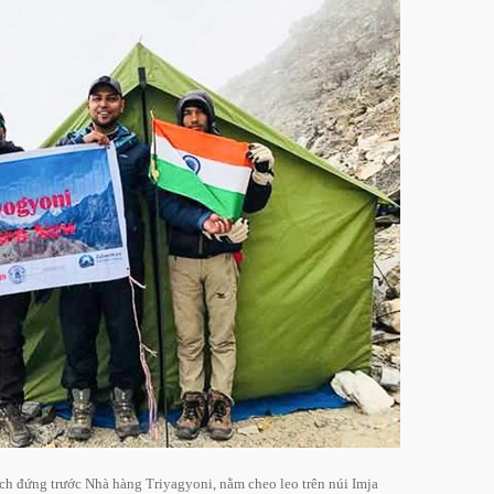
ách đứng trước Nhà hàng Triyagyoni, nằm cheo leo trên núi Imja