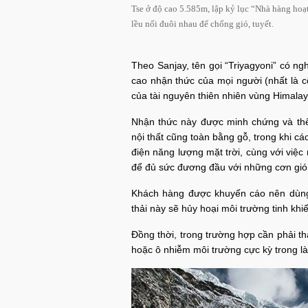
Tse ở độ cao 5.585m, lập kỷ lục “Nhà hàng hoạt
lều nối đuôi nhau để chống gió, tuyết.
Theo Sanjay, tên gọi “Triyagyoni” có n
cao nhận thức của mọi người (nhất là 
của tài nguyên thiên nhiên vùng Himalay
Nhận thức này được minh chứng và thể
nội thất cũng toàn bằng gỗ, trong khi c
điện năng lượng mặt trời, cùng với việc
để đủ sức đương đầu với những cơn gió 
Khách hàng được khuyến cáo nên dùng 
thải này sẽ hủy hoại môi trường tinh khiế
Đồng thời, trong trường hợp cần phải t
hoặc ô nhiễm môi trường cực kỳ trong là