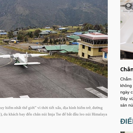
Chẳm
Chẳm c
không 
ngày c
Đây vừ
sản nú
 hiểm nhất thế giới” vì thời tiết xấu, địa hình hiểm trở, đường
), du khách bay đến chân núi Imja Tse để bắt đầu leo núi Himalaya
ĐI