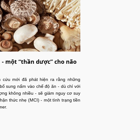
- một “thần dược” cho não
n cứu mới đã phát hiện ra rằng những
bổ sung nấm vào chế độ ăn - dù chỉ với
ợng không nhiều - sẽ giảm nguy cơ suy
hận thức nhẹ (MCI) - một tình trạng tiền
mer.