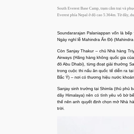
South Everest Base Camp, trạm cắm trại và phục
Everest phía Nepal ở độ cao 5.364m. Từ đây, d
Soundararajan Palaniappan vốn là bếp 
Ngày nghỉ lễ Mahindra Ấn Độ (Mahindra H
Còn Sanjay Thakur – chủ Nhà hàng Triya
Airways (Hãng hàng không quốc gia của
đô Abu Dhabi), từng đoạt giải thưởng S
trong cuộc thi nấu ăn quốc tế diễn ra t
Bắc Ý) – nơi có thương hiệu nước khoáng 
Sanjay sinh trưởng tại Shimla (thủ phủ
dãy Himalaya) nên có tình yêu vô bờ bế
thế nên anh quyết định chọn mở Nhà hàn
trời.