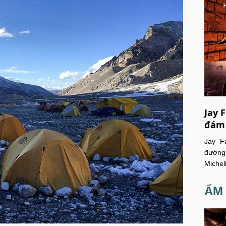
Jay 
đám
Jay F
đường
Michel
ẨM