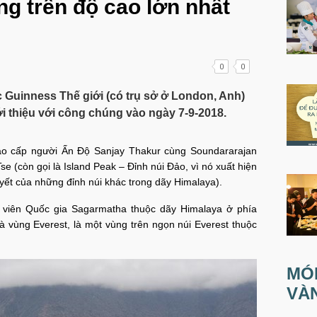
g trên độ cao lớn nhất
0
0
 Guinness Thế giới (có trụ sở ở London, Anh)
i thiệu với công chúng vào ngày 7-9-2018.
ao cấp người Ấn Độ Sanjay Thakur cùng Soundararajan
se (còn gọi là Island Peak – Đỉnh núi Đảo, vì nó xuất hiện
ết của những đỉnh núi khác trong dãy Himalaya).
 viên Quốc gia Sagarmatha thuộc dãy Himalaya ở phía
à vùng Everest, là một vùng trên ngọn núi Everest thuộc
MÓ
VÀ