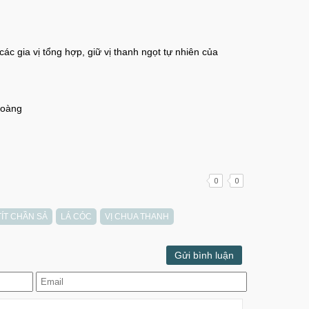
c gia vị tổng hợp, giữ vị thanh ngọt tự nhiên của
Hoàng
0
0
TÍT CHẦN SẢ
LÁ CÓC
VỊ CHUA THANH
Gửi bình luận