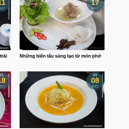
11
17
017
2017
trái
Những biến tấu sáng tạo từ món phở
03
03
18
08
017
2017