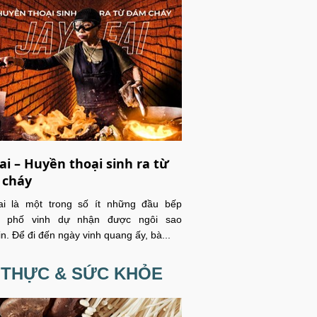
Fai – Huyền thoại sinh ra từ
 cháy
ai là một trong số ít những đầu bếp
 phố vinh dự nhận được ngôi sao
in. Để đi đến ngày vinh quang ấy, bà...
 THỰC & SỨC KHỎE