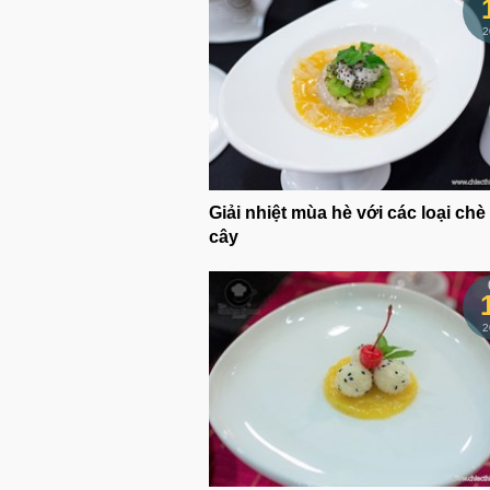
2
Giải nhiệt mùa hè với các loại chè 
cây
2