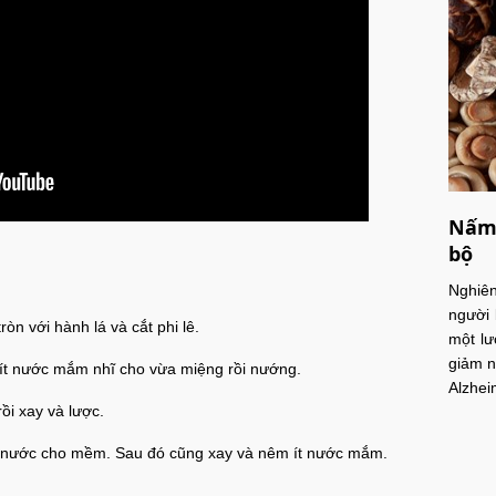
Nấm 
bộ
Nghiê
người 
ròn với hành lá và cắt phi lê.
một lư
giảm n
 ít nước mắm nhĩ cho vừa miệng rồi nướng.
Alzhei
i xay và lược.
ng nước cho mềm. Sau đó cũng xay và nêm ít nước mắm.