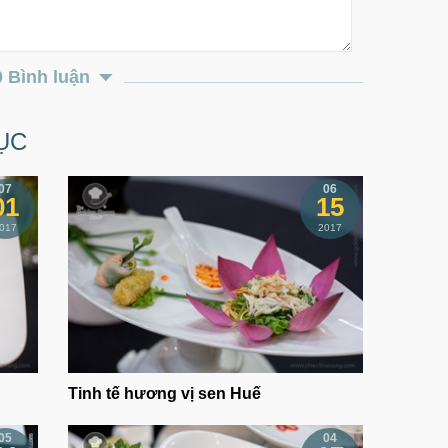
0 Bình luận
ỤC
07
06
01
15
017
2017
Tinh tế hương vị sen Huế
05
04