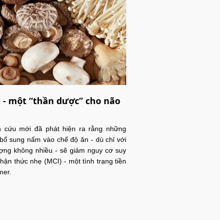
- một “thần dược” cho não
n cứu mới đã phát hiện ra rằng những
bổ sung nấm vào chế độ ăn - dù chỉ với
ợng không nhiều - sẽ giảm nguy cơ suy
hận thức nhẹ (MCI) - một tình trạng tiền
mer.