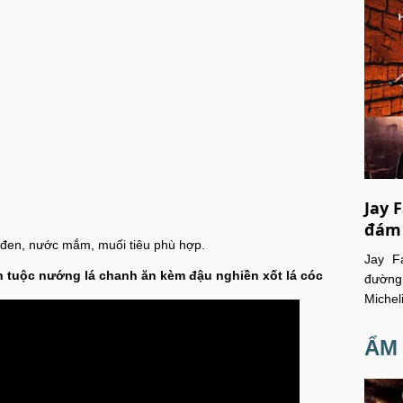
Jay 
đám
 đen, nước mắm, muối tiêu phù hợp.
Jay F
h tuộc nướng lá chanh ăn kèm đậu nghiền xốt lá cóc
đường
Michel
ẨM