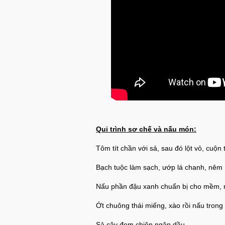
Qui trình sơ chế và nấu món:
Tôm tít chần với sả, sau đó lột vỏ, cuộn t
Bạch tuộc làm sạch, ướp lá chanh, nêm
Nấu phần đậu xanh chuẩn bị cho mềm, rồ
Ớt chuông thái miếng, xào rồi nấu tro
Sả cây đem chiên ngập dầu.