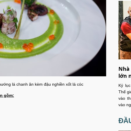
Nhà 
lớn 
 nướng lá chanh ăn kèm đậu nghiền xốt lá cóc
Kỷ lụ
Thế gi
ện gồm:
vào th
vào ng
ĐẦU